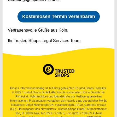
Kostenlosen Termin vereinbaren
Vertrauensvolle Grüße aus Köln,
Ihr Trusted Shops Legal Services Team.
Dieses Informationsmailing ist Teil Ihres gebuchten Trusted Shops Produkts.
© 2022 Trusted Shops GmbH. Alle Rechte vorbehalten. Keine Gewähr für
Richtigkeit, Vollständigkeit und Aktualität der zur Verfügung gestellten
Informationen. Preisangaben verstehen sich jeweils zzgl. gesetzlicher MwSt.
Redaktion: Ulrich Hafenbradl (UH, verantwortlich), RA Dr. Carsten Föhlisch
(CF). Herausgeber des Newsletters: Trusted Shops GmbH, Subbelratherstr.
15‍c, D-50823 Köln, Tel: 0221-77 536-6, Fax: 0221-77‍536-89, E-Mail: